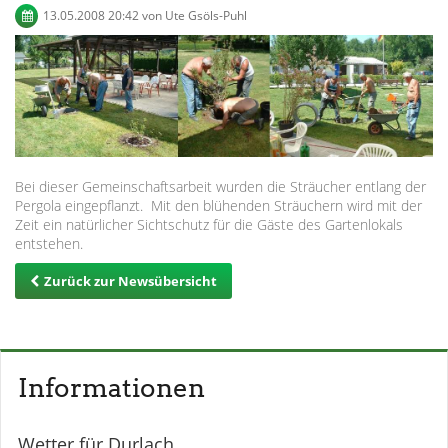
13.05.2008 20:42
von Ute Gsöls-Puhl
Bei dieser Gemeinschaftsarbeit wurden die Sträucher entlang der
Pergola eingepflanzt. Mit den blühenden Sträuchern wird mit der
Zeit ein natürlicher Sichtschutz für die Gäste des Gartenlokals
entstehen.
Zurück zur Newsübersicht
Informationen
Wetter für Durlach