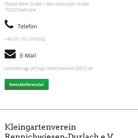
Pfarrer-Blink-Straße / Alte-Karlsruher-Straße
76227 Karlsruhe
Telefon
+49 (0) 170-3195502
E-Mail
vorstand.ugp [AT] kgv-rennichwiesen [DOT] de
Kontaktformular
Kleingartenverein
Rennichwiesen-Durlach e.V.